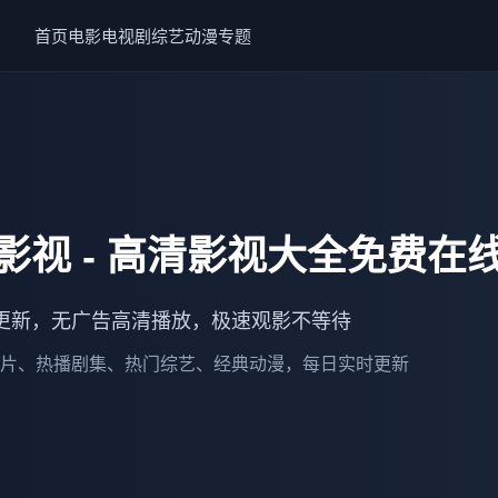
首页
电影
电视剧
综艺
动漫
专题
影视 - 高清影视大全免费在
更新，无广告高清播放，极速观影不等待
片、热播剧集、热门综艺、经典动漫，每日实时更新