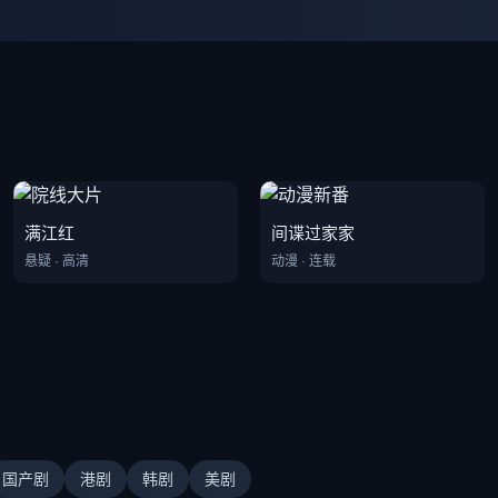
满江红
间谍过家家
悬疑 · 高清
动漫 · 连载
国产剧
港剧
韩剧
美剧