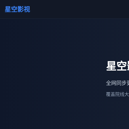
星空影视
星空
全网同步
覆盖院线大